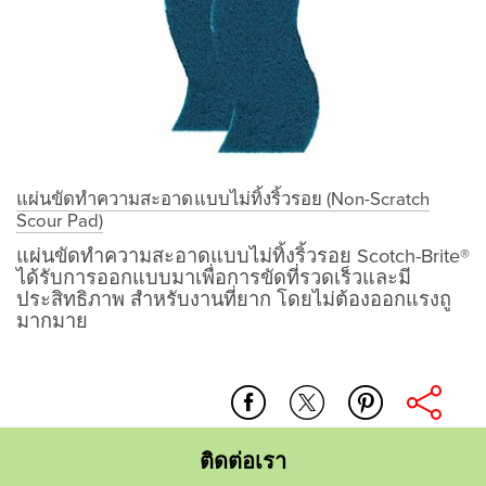
แผ่นขัดทำความสะอาดแบบไม่ทิ้งริ้วรอย (Non-Scratch
Scour Pad)
แผ่นขัดทำความสะอาดแบบไม่ทิ้งริ้วรอย Scotch-Brite®
ได้รับการออกแบบมาเพื่อการขัดที่รวดเร็วและมี
ประสิทธิภาพ สำหรับงานที่ยาก โดยไม่ต้องออกแรงถู
มากมาย
เฟอร์นิเจอร์_นอกชาน
การ
แผ่น
ทำความ
ขัด_ทำความ
สะอาด_สูตร
สะอาด_แบบ
ธรรมชาติ
ไม่
ติดต่อเรา
ทิ้ง