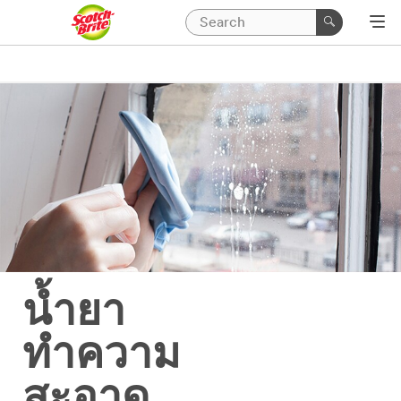
น้ำยา
ทำความ
สะอาด