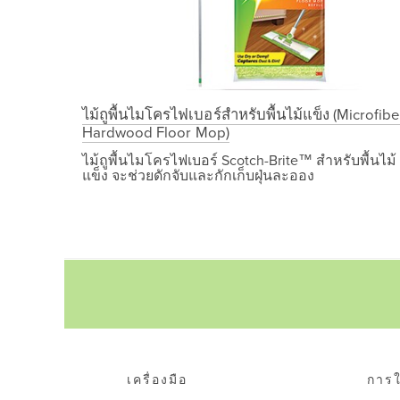
ไม้ถูพื้นไมโครไฟเบอร์สำหรับพื้นไม้แข็ง (Microfibe
Hardwood Floor Mop)
ไม้ถูพื้นไมโครไฟเบอร์ Scotch-Brite™ สำหรับพื้นไม้
แข็ง จะช่วยดักจับและกักเก็บฝุ่นละออง
ไม้
การ
การ
ถู
ดูแล_พื้น
ทำความ
พื้น_ไมโคร
สะอาด_สูตร
ไฟเบอร์_สำหรับ_พื้น
ธรรมชาติ
ไม้
แข็ง
เครื่องมือ
การใ