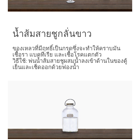
น้ำส้มสายชูกลั่นขาว
ของเหลวที่มีฤทธิ์เป็นกรดซึ่งจะทำให้คราบมัน
เชื้อรา แบคทีเรีย และเชื้อโรคแตกตัว
วิธีใช้: พ่นน้ำส้มสายชูผสมน้ำลงเข้าด้านในของตู้
เย็นและเช็ดออกด้วยฟองน้ำ