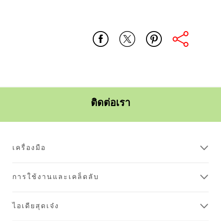
บ้าน_ทั้ง
ห้องน้ำ
ครัว
การ
หลัง
ทำความ
สะอาด_สูตร
ธรรมชาติ
ติดต่อเรา
เครื่องมือ
การใช้งานและเคล็ดลับ
ไอเดียสุดเจ๋ง