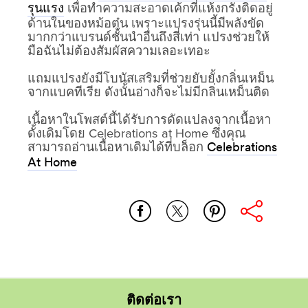
เพื่อทำความสะอาดเค้กที่แห้งกรังติดอยู่
รุนแรง
ด้านในของหม้อตุ๋น เพราะแปรงรุ่นนี้มีพลังขัด
มากกว่าแบรนด์ชั้นนำอื่นถึงสี่เท่า แปรงช่วยให้
มือฉันไม่ต้องสัมผัสความเลอะเทอะ
แถมแปรงยังมีโบนัสเสริมที่ช่วยยับยั้งกลิ่นเหม็น
จากแบคทีเรีย ดังนั้นอ่างก็จะไม่มีกลิ่นเหม็นติด
เนื้อหาในโพสต์นี้ได้รับการดัดแปลงจากเนื้อหา
ดั้งเดิมโดย Celebrations at Home ซึ่งคุณ
สามารถอ่านเนื้อหาเดิมได้ที่บล็อก
Celebrations
At Home
ครัว
บันเทิง
แปรง
บันเทิง
ขัด_เครื่อง
ครัว_สำหรับ
งาน
รุนแรง
ติดต่อเรา