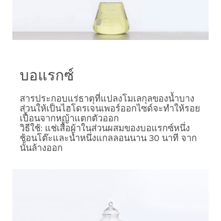
บอแรกซ์
สารประกอบแร่ธาตุที่แปลงโมเลกุลของน้ำบาง
ส่วนให้เป็นไฮโดรเจนเพอร์ออกไซด์จะทำให้รอย
เปื้อนจากหญ้าแตกตัวออก
วิธีใช้: แช่เสื้อผ้าในส่วนผสมของบอแรกซ์หนึ่ง
ช้อนโต๊ะและน้ำหนึ่งแกลลอนนาน 30 นาที จาก
นั้นล้างออก